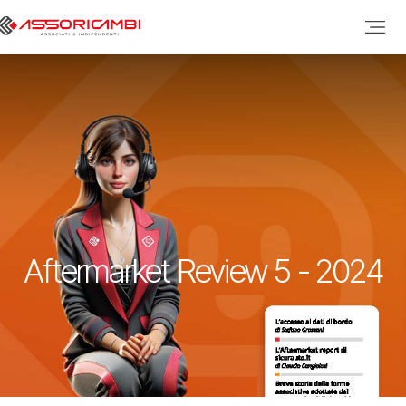
Passa al contenuto
Aftermarket Review 5 - 2024