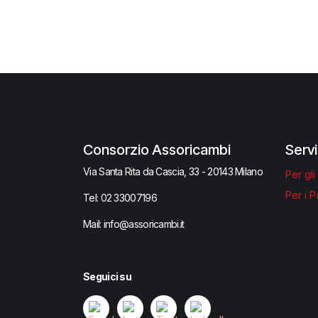
Consorzio Assoricambi
Servi
Via Santa Rita da Cascia, 33 - 20143 Milano
Per gli
Per i P
Tel:
02 33007​196
Mail: info@assoricambi.it
Seguici su