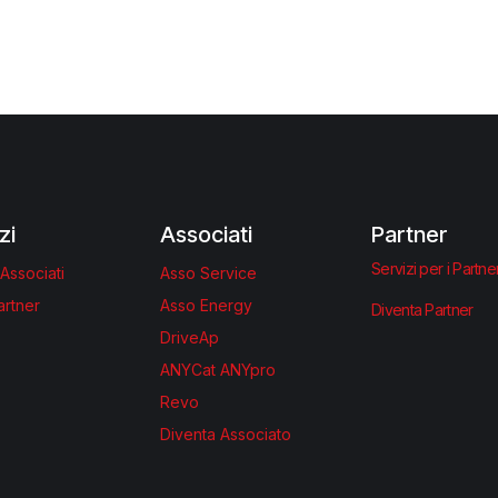
zi
Associati
Partner
Servizi per i Partne
 Associati
Asso Service
artner
Asso Energy
Diventa Partner
DriveAp
ANYCat ANYpro
Revo
Diventa Associato