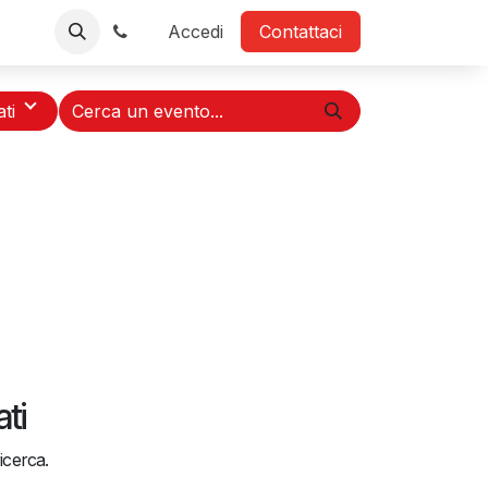
TV
Negozio
Contattaci
Accedi
Contattaci
ati
ti
icerca.