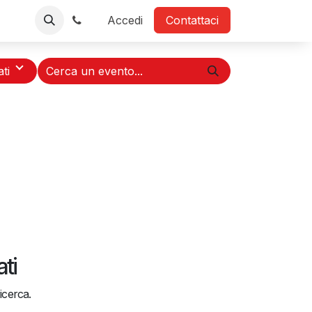
TV
Negozio
Contattaci
Accedi
Contattaci
ati
ti
icerca.