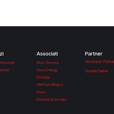
zi
Associati
Partner
Servizi per i Partne
 Associati
Asso Service
artner
Asso Energy
Diventa Partner
DriveAp
ANYCat ANYpro
Revo
Diventa Associato