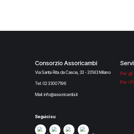
Consorzio Assoricambi
Servi
Via Santa Rita da Cascia, 33 - 20143 Milano
Per gli
Per i P
Tel:
02 33007​196
Mail: info@assoricambi.it
Seguici su