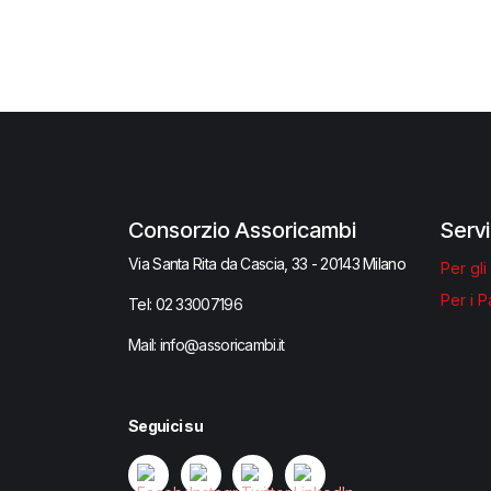
Consorzio Assoricambi
Servi
Via Santa Rita da Cascia, 33 - 20143 Milano
Per gli
Per i P
Tel:
02 33007​196
Mail: info@assoricambi.it
Seguici su