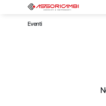
Passa al contenuto
Consorzio
Eventi
N