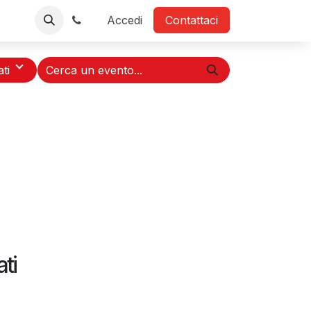
TV
Negozio
Contattaci
Accedi
Contattaci
ati
ti