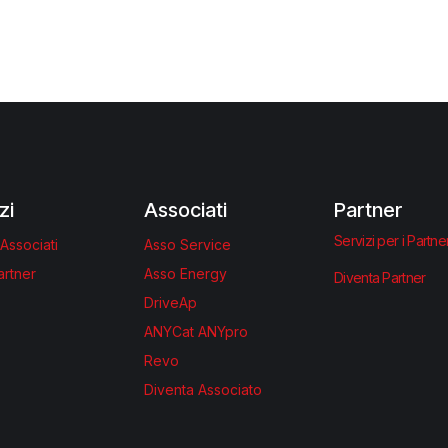
zi
Associati
Partner
Servizi per i Partne
 Associati
Asso Service
artner
Asso Energy
Diventa Partner
DriveAp
ANYCat ANYpro
Revo
Diventa Associato