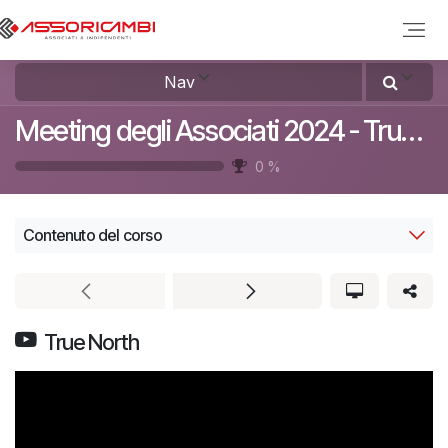
Passa al contenuto
Nav
Meeting degli Associati 2024 - True North
0
%
Contenuto del corso
True North